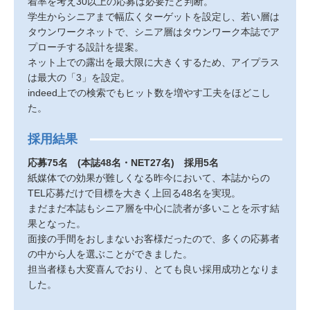
着率を考え30以上の応募は必要だと判断。
学生からシニアまで幅広くターゲットを設定し、若い層は
タウンワークネットで、シニア層はタウンワーク本誌でア
プローチする設計を提案。
ネット上での露出を最大限に大きくするため、アイプラス
は最大の「3」を設定。
indeed上での検索でもヒット数を増やす工夫をほどこし
た。
採用結果
応募75名 (本誌48名・NET27名) 採用5名
紙媒体での効果が難しくなる昨今において、本誌からの
TEL応募だけで目標を大きく上回る48名を実現。
まだまだ本誌もシニア層を中心に読者が多いことを示す結
果となった。
面接の手間をおしまないお客様だったので、多くの応募者
の中から人を選ぶことができました。
担当者様も大変喜んでおり、とても良い採用成功となりま
した。